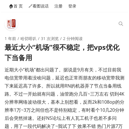
🏠️首 页
🔗看图说话
注册
登录
1 年前
哈切嗒叭
31 次浏览
2 分钟阅读
最近大小“机场”很不稳定，把vps优化
下当备用
近期大小“机场”都出问题了。据说是9月有关，不过目前我
电信宽带用着没啥问题，延迟也正常而朋友的移动宽带我测
下来延迟高了许多。所以就用RN的机器弄了节点当备用线
路。不过一开始就有问题，油管跑分几百~三万左右 切到4K
分辨率网络波动很大，基本上别想看，反而2k和108op的分
辨率1万~3万之间但也不是特别稳定，有时看个10几20分钟
后会突然掉速。还好NS论坛上有人瓦工机子也差不多问
题，用了一段代码解决了~我试了下 效果不错 热门片源7万