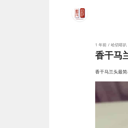
1 年前
哈切嗒叭
香干马
香干马兰头最简