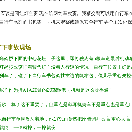
实应该是闯红灯全责 现在给网约车次责。我猜交警可以用自行车
自行车尾部的书包架，司机未观察或确保安全行车 弄个主次让
了下事故现场
高架桥下面的中心花坛口子这里，即将驶离有5根车道最后机动
灯起步应该盯着转弯灯而没看人行道的情况，自行车位置正好是
刹车了，碰了下自行车书包架挂左边的帆布包，傻儿子重心失控
A1A2E
呢？作为持
证的29驾龄老司机就是这么觉得滴！
听歌，算了这不重要了，但重点是戴耳机骑车不是重点也是重点!
骑他自行车单脚没法着地，他179cm竟然把座椅调那么高 重心太
就倒，一倒就摔，一摔就伤