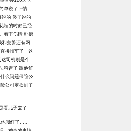
事直接120送医
简单说了下情
好说的 傻子说的
花坛的时候已经
。看下伤情 卧槽
我和交警还有网
报直接扣车了，这
到这司机别是个
法科普了 跟他解
一什么问题保险公
保险公司定损到了
对是看儿子去了
说他闯红了……
情吧，神奇的事情