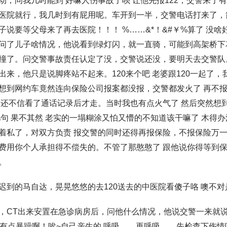
动，问我几时能到 好嘛人伤事故了呗 让他先报122，交警来了有
医院就行，我几时到有屁用呢。车开到一半，交警电话打来了，
子说要等父母来了再去医院！！！ %……&*！&#￥%算了 没啥
问了儿子啥情况，他说看到绿灯闪，就一直骑，可能到高架桥下
撞了。问交警事故责任认定了没，交警说还没，要明天去交警队
出来，他只是说脚疼站不起来。120来个吧 老婆跟120一起了，
想到网约车竟然连向保险公司报案都没报，交警都发火了 再不
警还不信看了通话记录后才走。当时我也有点火气了 然后突然想
几句 果不其然 老实的一塌糊涂又怕又懵的不知道该干嘛了 木得办
着私了，对双方负责 报交警的同时还得再报保险，不报保险万
费用你个人承担得不偿失的。不管了那憨憨了 跟他说你得等到
。
迟到的马自达，晃晃悠悠的去120送去的中医院看傻子咯 噢不
，CT出来安置在急诊病房后，问他什么情况，他说交警一来就
我有点暴躁啊！唉~自己亲生的 呼吸……再呼吸……先检查下伤