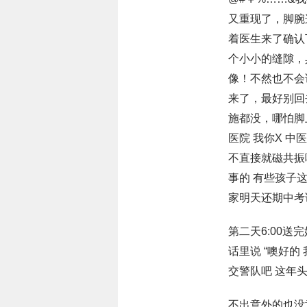
又重现了，脚腕
着医生来了确认
个小小的缝隙，
像！不然也不会
来了，最好别回
施都没，哪怕脚
医院 我你X 
不直接就磁共振
事的 有些孩子
家明天还期中考
第二天6:00送
话里说 “噢好的
交警队吧 这年
不出意外的也没