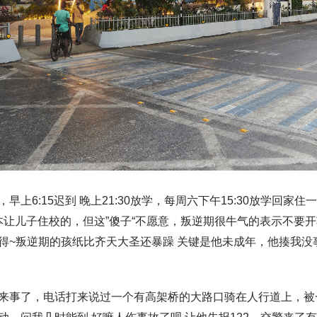
早上6:15迟到 晚上21:30放学，每周六下午15:30放学回家
。原本让儿子住校的，但这”傻子“不愿意，叛逆期很牛气的表示不要
得~叛逆期的孩纸比齐天大圣还暴躁 关键是他未成年，他揍我没
来事了，电话打来说过一个有高架桥的大路口骑在人行道上，被