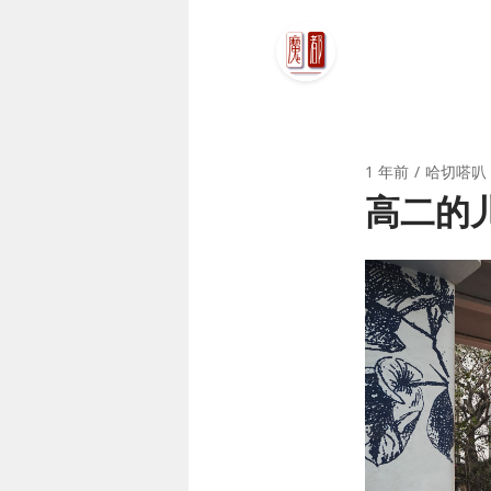
1 年前
哈切嗒叭
高二的