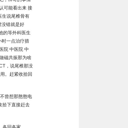
认可能看出来 接
医生说尾椎骨有
对没错就是好
其他的等外科医生
小时一点治疗措
院 中医院 中
再做磁共振那为啥
CT，说尾椎那没
费用。赶紧收拾回
了，不曾想那憨憨电
紧收拾下直接赶去
…各回各家