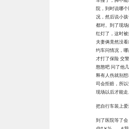
车撞了，脚不能
院，到时说哪个
况，然后说小孩
都对。到了现场
红灯了，这时被
夫妻俩竟然没看
约车问情况，哪
才打了保险 交
憨憨吧 问了他
释有人伤就别想
司会拒赔，所以
现场以后才能走
把自行车装上爱
到了医院等了会
@#￥%……&