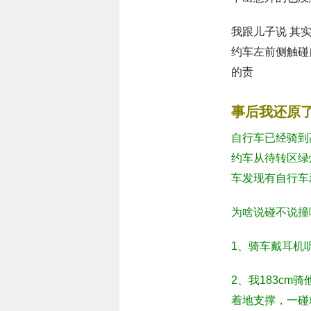
我跟儿子说 其
约车左前侧触碰
的责
事后我还原
自行车已经骑到
约车从待转区绿
车发现有自行车
为啥说碰不说撞
1、骑车戴耳机
2、我183cm
着地支撑，一碰