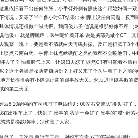
这里依旧看不出任何肿胀，小手臂外侧有擦伤这个跟媳妇俩一致
下情况，又等了半个多小时CT结果出来 脚上没任何问题，反而
具体情况还得做个磁共振。我问傻儿子 他说尾椎那好像不疼 （
说他傻） 就是脚腕疼，医生呢忙着开单 说是脑部先做个CT，
去观察一晚上，要是看不清就白天再磁共振。反正是折腾了3个
上喷点云南白药、手臂上抹点啥碘酊之类的我都不会喷他们，中医
中医哪去了？ 怕暴脾气上来，让媳妇去怼了 既然CT有可能看不清
呢？这个骚操是收两笔赚两份？正好又来了个医生看了下之前的
这地方长得慢会有小缝隙正常的跟事故无关。然后退掉磁共振的
试的第二天呢
完娃后8:10给网约车司机打了电话约9：00左右交警队“接头”好
 我在出租车上了，快到了 没事的 我等一会好了 没事的” 哎~赶
头憨憨是稀缺物种，别伤害了人家。
意外了，主次责 自行车主责，网约车次责 双方签字画押 押赴…