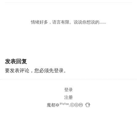
情绪好多，语言有限。说说你想说的……
发表回复
要发表评论，您必须先
登录
。
登录
注册
魔都🔯³¹º¹ºº.ⓒⓞⓜ